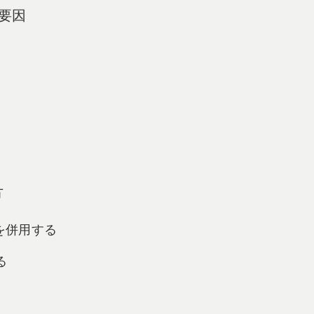
の要因
方
ジを併用する
る