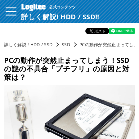
公式コンテンツ
ページ内を移動するためのリンクです。
サイト内の主なカテゴリメニューへ移動します
詳しく解説! HDD / SSD!!
このページの本文へ移動します
詳しく解説!! HDD / SSD
SSD
PCの動作が突然止まってしま
PCの動作が突然止まってしまう！SSD
の謎の不具合「プチフリ」の原因と対
策は？