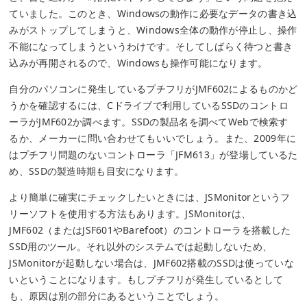
ていました。このとき、Windowsの動作に必要なデータの書き込
みがストップしてしまうと、Windows全体の動作が停止し、操作
不能になってしまうというわけです。そしてしばらく待つと書き
込みが再開されるので、Windowsも操作可能になります。
自分のパソコンに発生しているプチフリがJMF602によるものかど
うかを確認するには、Cドライブで利用しているSSDのコントロ
ーラがJMF602か調べます。SSDの製品名を調べてWebで検索す
るか、メーカーに問い合わせてもいいでしょう。また、2009年に
はプチフリ問題のないコントローラ「JFM613」が登場しているた
め、SSDの製造時期も目安になります。
より簡単に確実にチェックしたいときには、
JSMonitor
というフ
リーソフトを使用する方法もあります。JSMonitorは、
JMF602（またはJSF601やBarefoot）のコントローラを搭載した
SSD用のツール。それ以外のシステムでは起動しないため、
JSMonitorが起動しない場合は、JMF602搭載のSSDは使っていな
いということになります。もしプチフリが発生しているとして
も、原因は別の部分にあるということでしょう。