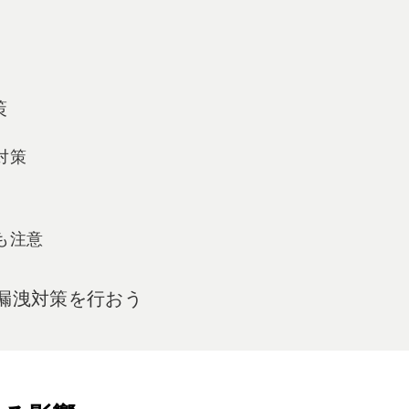
策
対策
も注意
報漏洩対策を行おう