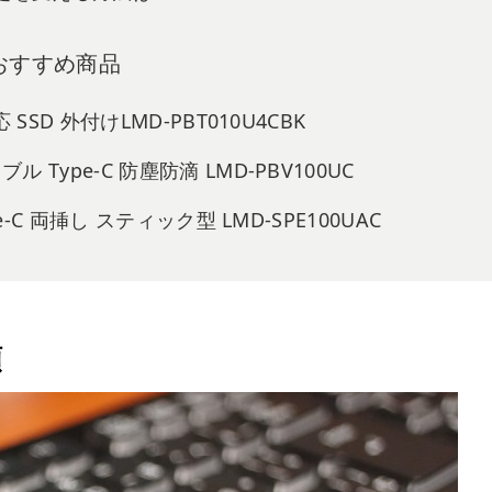
おすすめ商品
対応 SSD 外付けLMD-PBT010U4CBK
タブル Type-C 防塵防滴 LMD-PBV100UC
 Type-C 両挿し スティック型 LMD-SPE100UAC
類