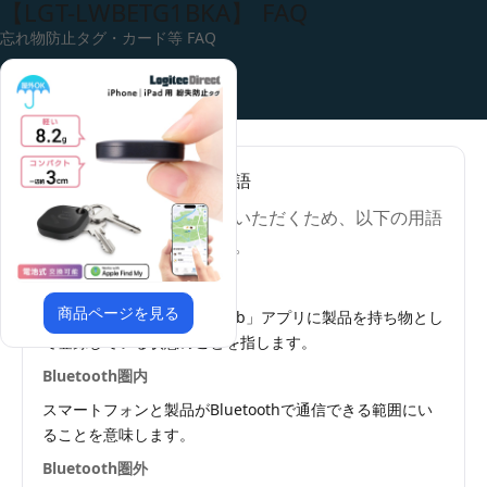
【LGT-LWBETG1BKA】 FAQ
忘れ物防止タグ・カード等 FAQ
3,980円(税込)以上送料無料
0
このページで使用する用語
内容をより正確にご理解いただくため、以下の用語
の意味をご確認ください。
ペアリング
商品ページを見る
「探す」アプリや「Find Hub」アプリに製品を持ち物とし
て登録している状態のことを指します。
Bluetooth圏内
スマートフォンと製品がBluetoothで通信できる範囲にい
ることを意味します。
Bluetooth圏外