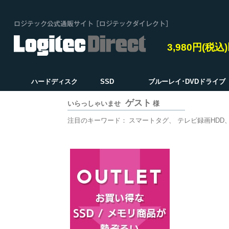
3,980円(税
ハードディスク
SSD
ブルーレイ･DVDドライブ
ゲスト
いらっしゃいませ
様
注目のキーワード：
スマートタグ
テレビ録画HDD