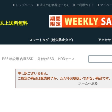
トップページ
法人のお客様はこちら
ご利用ガイド
マイペ
込)以上送料無料
スマートタグ（紛失防止タグ）
アクセサ
PS5 増設用 内蔵SSD
外付けSSD
HDDケース
申し訳ございません。
ご指定の商品は販売終了か、ただ今お取扱いできない商品です。
ホームへ戻る