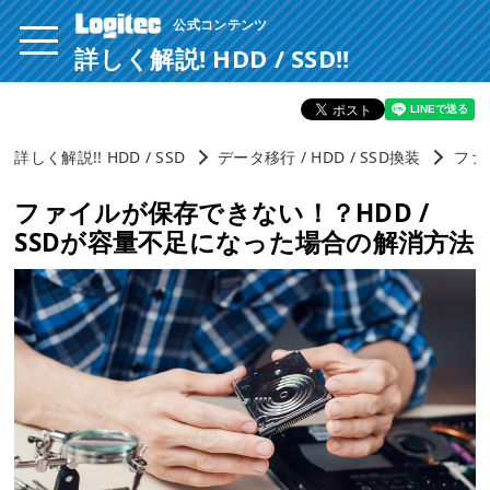
公式コンテンツ
ページ内を移動するためのリンクです。
サイト内の主なカテゴリメニューへ移動します
詳しく解説! HDD / SSD!!
このページの本文へ移動します
詳しく解説!! HDD / SSD
データ移行 / HDD / SSD換装
ファ
ファイルが保存できない！？HDD /
SSDが容量不足になった場合の解消方法