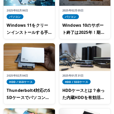
2025年02月06日
2025年02月05日
パソコン
パソコン
Windows 11をクリー
Windows 10のサポー
ンインストールする手
ト終了は2025年！期限
順。正しいやり方でデ
までに準備を済ませよ
ータの消失を防ごう
う
2025年02月04日
2025年01月31日
HDD / SSDケース
HDD / SSDケース
Thunderbolt4対応のS
HDDケースとは？余っ
SDケースでパソコンの
た内蔵HDDを有効活用
ストレージを増設しよ
したい時におすすめ！
う！使用上の注意点