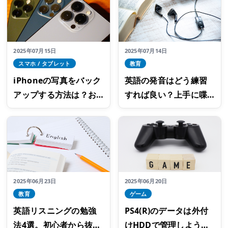
ット
2025年07月15日
2025年07月14日
スマホ / タブレット
教育
iPhoneの写真をバック
英語の発音はどう練習
アップする方法は？お
すれば良い？上手に喋
すすめは高速な外付けS
れない理由と克服法
SD！
2025年06月23日
2025年06月20日
教育
ゲーム
英語リスニングの勉強
PS4(R)のデータは外付
法4選。初心者から抜け
けHDDで管理しよう！