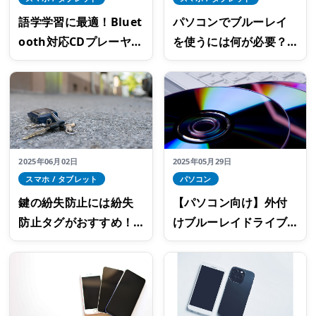
語学学習に最適！Bluet
パソコンでブルーレイ
ooth対応CDプレーヤー
を使うには何が必要？
の選び方
おすすめ光学ドライブ5
選
2025年06月02日
2025年05月29日
スマホ / タブレット
パソコン
鍵の紛失防止には紛失
【パソコン向け】外付
防止タグがおすすめ！
けブルーレイドライブ
なくしものを防ぐ簡単
の種類と選びのポイン
な方法
ト