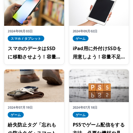
は？
2024年09月03日
2024年09月02日
スマホ / タブレット
ゲーム
スマホのデータはSSD
iPad用に外付けSSDを
に移動させよう！容量
用意しよう！容量不足
不足解消に役立つ外付
を解消するおすすめ商
けSSDの選び方
品3選
2024年07月19日
2024年07月18日
ゲーム
ゲーム
紛失防止タグ「忘れも
PS5でゲーム配信をする
の防止タグ・スマート
方法。必要な機材や具