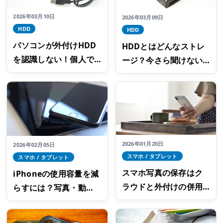
2026年03月10日
2026年03月09日
HDD
HDD
パソコンが外付けHDD
HDDとはどんなストレ
を認識しない！個人で
ージ？今さら聞けない
できる対処法とやって
ストレージの基礎知識
はいけないNG行為
2026年01月20日
2026年02月05日
スマホ / タブレット
スマホ / タブレット
スマホ写真の保存はク
iPhoneの使用容量を減
ラウドと外付けの併用
らすには？写真・動
がおすすめ！各サービ
画・アプリ別の空き容
スのメリット・デメリ
量対策