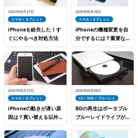
2025年05月27日
2025年05月26日
スマホ / タブレット
スマホ / タブレット
iPhoneを紛失した！す
iPhoneの機種変更を自
ぐにやるべき対処方法
分でするには？重要な
事前準備とデータ移行
のやり方
2025年05月21日
2025年05月08日
スマホ / タブレット
CD / DVD / ブルーレイ
iPhoneの動きが遅い原
BDの再生はポータブル
因は？買い替える以外
ブルーレイドライブが
の6つの対処法
おすすめ！製品選びの4
つのポイント