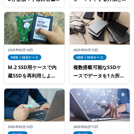
増やせるロジテックの
できない時の対処法
おすすめSSD
2025年02月14日
2025年02月13日
HDD / SSDケース
HDD / SSDケース
M.2 SSD用ケースで内
複数搭載可能なSSDケ
蔵SSDを再利用しよ
ースでデータを1カ所に
う！高速なデータ転送
まとめよう！データ保
を行えるケースの選び
存に便利なロジテック
方
のおすすめ製品
2025年02月12日
2025年02月11日