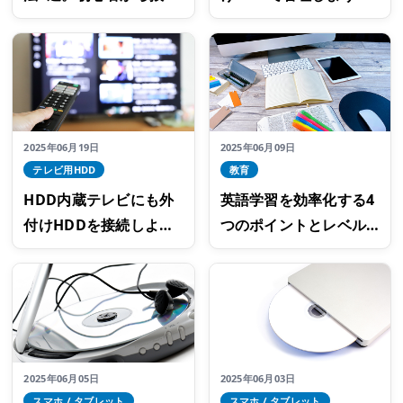
出すコツは？
ロジテックのおすすめ
商品3選
2025年06月19日
2025年06月09日
テレビ用HDD
教育
HDD内蔵テレビにも外
英語学習を効率化する4
付けHDDを接続しよ
つのポイントとレベル
う！番組録画におすす
別の効果的な勉強法
めの外付けHDD5選
2025年06月05日
2025年06月03日
スマホ / タブレット
スマホ / タブレット