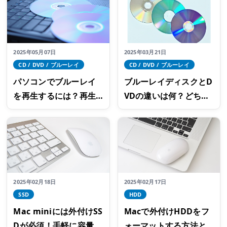
2025年05月07日
2025年03月21日
CD / DVD / ブルーレイ
CD / DVD / ブルーレイ
パソコンでブルーレイ
ブルーレイディスクとD
を再生するには？再生
VDの違いは何？どちら
できない場合の対処法
を選ぶのが正解？
も確認を
2025年02月18日
2025年02月17日
SSD
HDD
Mac miniには外付けSS
Macで外付けHDDをフ
Dが必須！手軽に容量を
ォーマットする方法と