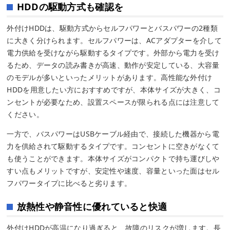
HDDの駆動方式も確認を
外付けHDDは、駆動方式からセルフパワーとバスパワーの2種類
に大きく分けられます。セルフパワーは、ACアダプターを介して
電力供給を受けながら駆動するタイプです。外部から電力を受け
るため、データの読み書きが高速、動作が安定している、大容量
のモデルが多いといったメリットがあります。高性能な外付け
HDDを用意したい方におすすめですが、本体サイズが大きく、コ
ンセントが必要なため、設置スペースが限られる点には注意して
ください。
一方で、バスパワーはUSBケーブル経由で、接続した機器から電
力を供給されて駆動するタイプです。コンセントに空きがなくて
も使うことができます。本体サイズがコンパクトで持ち運びしや
すい点もメリットですが、安定性や速度、容量といった面はセル
フパワータイプに比べると劣ります。
放熱性や静音性に優れていると快適
外付けHDDが高温になり過ぎると、故障のリスクが増します。長