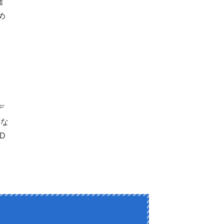
価
め
デ
利な
D