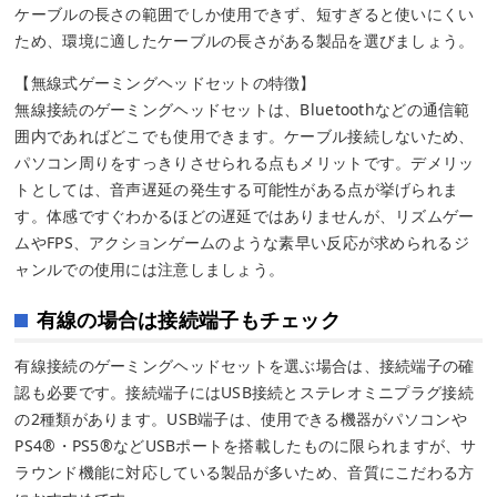
ケーブルの長さの範囲でしか使用できず、短すぎると使いにくい
ため、環境に適したケーブルの長さがある製品を選びましょう。
【無線式ゲーミングヘッドセットの特徴】
無線接続のゲーミングヘッドセットは、Bluetoothなどの通信範
囲内であればどこでも使用できます。ケーブル接続しないため、
パソコン周りをすっきりさせられる点もメリットです。デメリッ
トとしては、音声遅延の発生する可能性がある点が挙げられま
す。体感ですぐわかるほどの遅延ではありませんが、リズムゲー
ムやFPS、アクションゲームのような素早い反応が求められるジ
ャンルでの使用には注意しましょう。
有線の場合は接続端子もチェック
有線接続のゲーミングヘッドセットを選ぶ場合は、接続端子の確
認も必要です。接続端子にはUSB接続とステレオミニプラグ接続
の2種類があります。USB端子は、使用できる機器がパソコンや
PS4®・PS5®などUSBポートを搭載したものに限られますが、サ
ラウンド機能に対応している製品が多いため、音質にこだわる方