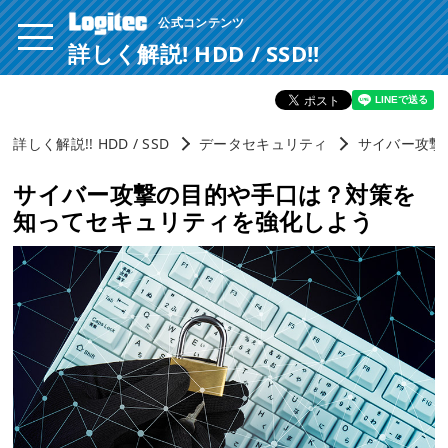
公式コンテンツ
ページ内を移動するためのリンクです。
サイト内の主なカテゴリメニューへ移動します
詳しく解説! HDD / SSD!!
このページの本文へ移動します
詳しく解説!! HDD / SSD
データセキュリティ
サイバー攻撃
サイバー攻撃の目的や手口は？対策を
知ってセキュリティを強化しよう