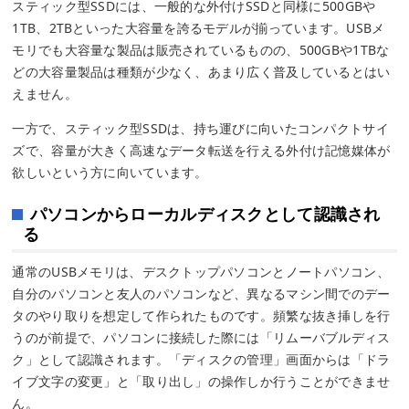
スティック型SSDには、一般的な外付けSSDと同様に500GBや
1TB、2TBといった大容量を誇るモデルが揃っています。USBメ
モリでも大容量な製品は販売されているものの、500GBや1TBな
どの大容量製品は種類が少なく、あまり広く普及しているとはい
えません。
一方で、スティック型SSDは、持ち運びに向いたコンパクトサイ
ズで、容量が大きく高速なデータ転送を行える外付け記憶媒体が
欲しいという方に向いています。
パソコンからローカルディスクとして認識され
る
通常のUSBメモリは、デスクトップパソコンとノートパソコン、
自分のパソコンと友人のパソコンなど、異なるマシン間でのデー
タのやり取りを想定して作られたものです。頻繁な抜き挿しを行
うのが前提で、パソコンに接続した際には「リムーバブルディス
ク」として認識されます。「ディスクの管理」画面からは「ドラ
イブ文字の変更」と「取り出し」の操作しか行うことができませ
ん。