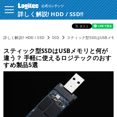
公式コンテンツ
ページ内を移動するためのリンクです。
サイト内の主なカテゴリメニューへ移動します
詳しく解説! HDD / SSD!!
このページの本文へ移動します
詳しく解説!! HDD / SSD
SSD
スティック型SSDはUSBメ
スティック型SSDはUSBメモリと何が
違う？ 手軽に使えるロジテックのおす
すめ製品5選