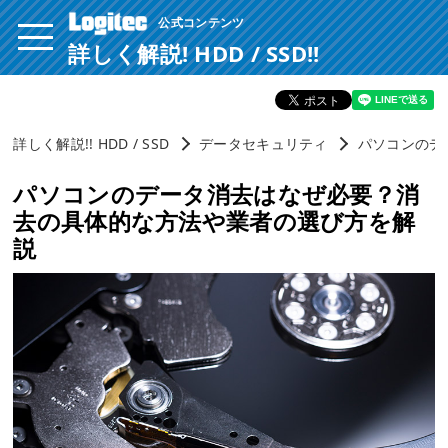
公式コンテンツ
ページ内を移動するためのリンクです。
サイト内の主なカテゴリメニューへ移動します
詳しく解説! HDD / SSD!!
このページの本文へ移動します
詳しく解説!! HDD / SSD
データセキュリティ
パソコンのデ
パソコンのデータ消去はなぜ必要？消
去の具体的な方法や業者の選び方を解
説