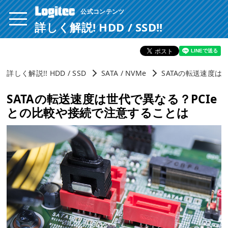
公式コンテンツ
ページ内を移動するためのリンクです。
サイト内の主なカテゴリメニューへ移動します
詳しく解説! HDD / SSD!!
このページの本文へ移動します
詳しく解説!! HDD / SSD
SATA / NVMe
SATAの転送速度は
SATAの転送速度は世代で異なる？PCIe
との比較や接続で注意することは