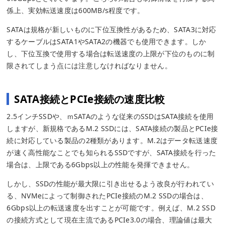
係上、実効転送速度は600MB/s程度です。
SATAは規格が新しいものに下位互換性があるため、SATA3に対応
するケーブルはSATA1やSATA2の機器でも使用できます。しか
し、下位互換で使用する場合は転送速度の上限が下位のものに制
限されてしまう点には注意しなければなりません。
SATA接続とPCIe接続の速度比較
2.5インチSSDや、ｍSATAのような従来のSSDはSATA接続を使用
しますが、新規格であるM.2 SSDには、SATA接続の製品とPCIe接
続に対応している製品の2種類があります。M.2はデータ転送速度
が速く高性能なことでも知られるSSDですが、SATA接続を行った
場合は、上限である6Gbps以上の性能を発揮できません。
しかし、SSDの性能が最大限に引き出せるよう改良が行われてい
る、NVMeによって制御されたPCIe接続のM.2 SSDの場合は、
6Gbps以上の転送速度を出すことが可能です。例えば、M.2 SSD
の接続方式として現在主流であるPCIe3.0の場合、理論値は最大