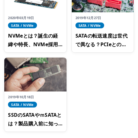
2020年03月19日
2019年12月27日
SATA / NVMe
SATA / NVMe
NVMeとは？誕生の経
SATAの転送速度は世代
緯や特長、NVMe採用
で異なる？PCIeとの比
のSSDのメリット・デ
較や接続で注意するこ
メリットなどを解説
とは
2019年10月18日
SATA / NVMe
SSDのSATAやｍSATAと
は？製品購入前に知っ
ておきたい規格の知識