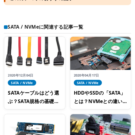
SATA / NVMeに関連する記事一覧
2020年12月04日
2020年04月17日
SATA / NVMe
SATA / NVMe
SATAケーブルはどう選
HDDやSSDの「SATA」
ぶ？SATA規格の基礎知
とは？NVMeとの違い
識やケーブルの選び方
を知ってSSD選びに役
立てよう