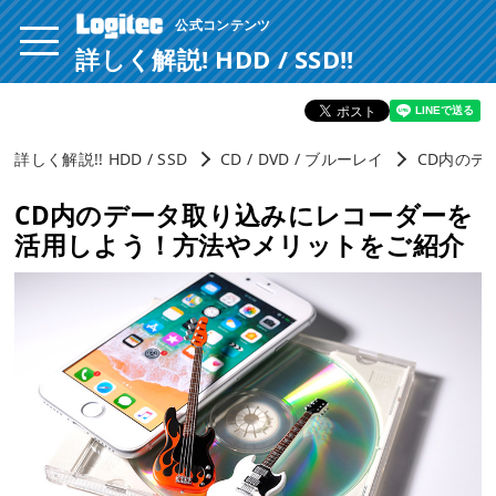
公式コンテンツ
ページ内を移動するためのリンクです。
サイト内の主なカテゴリメニューへ移動します
詳しく解説! HDD / SSD!!
このページの本文へ移動します
詳しく解説!! HDD / SSD
CD / DVD / ブルーレイ
CD内のデ
CD内のデータ取り込みにレコーダーを
活用しよう！方法やメリットをご紹介