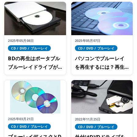
選
2025年05月08日
2025年05月07日
CD / DVD / ブルーレイ
CD / DVD / ブルーレイ
BDの再生はポータブル
パソコンでブルーレイ
ブルーレイドライブが
を再生するには？再生
おすすめ！製品選びの4
できない場合の対処法
つのポイント
も確認を
2025年03月21日
2022年11月25日
CD / DVD / ブルーレイ
CD / DVD / ブルーレイ
ブルーレイディスクとD
外付けDVDドライブを