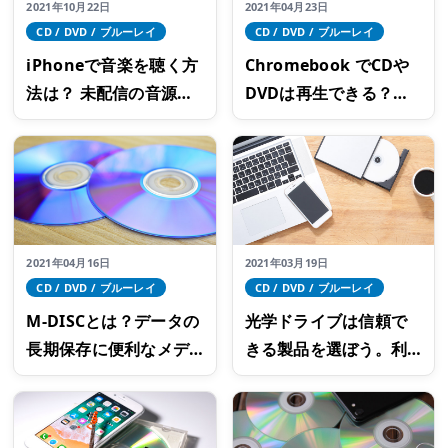
2021年10月22日
2021年04月23日
CD / DVD / ブルーレイ
CD / DVD / ブルーレイ
iPhoneで音楽を聴く方
Chromebook でCDや
法は？ 未配信の音源は
DVDは再生できる？互
CDプレーヤーで取り込
換性のあるファイル形
もう！
式とは
2021年04月16日
2021年03月19日
CD / DVD / ブルーレイ
CD / DVD / ブルーレイ
M-DISCとは？データの
光学ドライブは信頼で
長期保存に便利なメデ
きる製品を選ぼう。利
ィアについて知ろう
用シーンや選び方のポ
イント