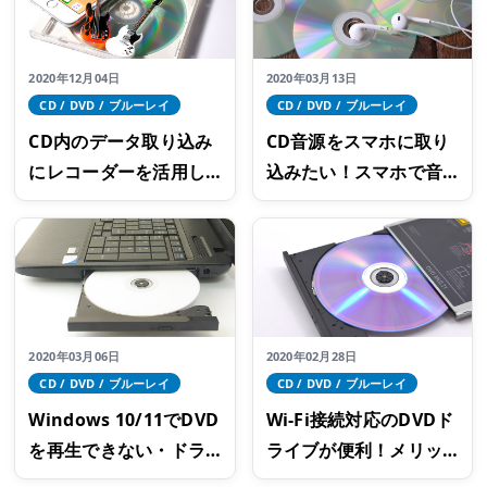
2020年12月04日
2020年03月13日
CD / DVD / ブルーレイ
CD / DVD / ブルーレイ
CD内のデータ取り込み
CD音源をスマホに取り
にレコーダーを活用し
込みたい！スマホで音
よう！方法やメリット
楽を聴く方法と取り込
をご紹介
み方を解説
2020年03月06日
2020年02月28日
CD / DVD / ブルーレイ
CD / DVD / ブルーレイ
Windows 10/11でDVD
Wi-Fi接続対応のDVDド
を再生できない・ドラ
ライブが便利！メリッ
イブが認識されない時
トや使用方法、注意点