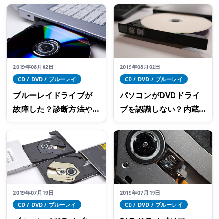
の対処法
とは？
2019年08月02日
2019年08月02日
CD / DVD / ブルーレイ
CD / DVD / ブルーレイ
ブルーレイドライブが
パソコンがDVDドライ
故障した？診断方法や
ブを認識しない？内蔵
不具合、解決策を徹底
型と外付けの対処方法
解説
をそれぞれご紹介
2019年07月19日
2019年07月19日
CD / DVD / ブルーレイ
CD / DVD / ブルーレイ