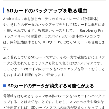
SDカードのバックアップを取る理由
Androidスマホをはじめ、デジカメのストレージ（記憶媒体）
や、それらのデータのバックアップ先としてSDカードは非常に多
く用いられています。興味深いケースとして、「Raspberry Pi」
（ラズベリーパイ※通称：ラズパイ）という超小型パソコンで
は、内部記憶媒体としてHDDやSSDではなくSDカードを使用しま
す。
広く普及しているSDカードですが、その一方で破損などによりデ
ータが失われてしまうリスクも決して低くはないメディアです。
ここでは、SDカード内のデータもバックアップを取っておくこと
をおすすめする理由を2つご紹介します。
SDカードのデータが消失する可能性がある
電話帳をはじめとするスマホ本体のデータをSDカードへバックア
ップすることは大切なことです。しかし、スマホの水没や紛失な
どを想定すれば、SDカードとスマホの両方が使えなくなってしま