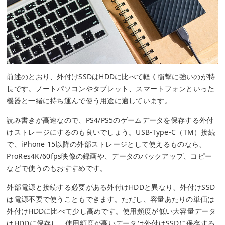
前述のとおり、外付けSSDはHDDに比べて軽く衝撃に強いのが特
長です。ノートパソコンやタブレット、スマートフォンといった
機器と一緒に持ち運んで使う用途に適しています。
読み書きが高速なので、PS4/PS5のゲームデータを保存する外付
けストレージにするのも良いでしょう。USB-Type-C（TM）接続
で、iPhone 15以降の外部ストレージとして使えるものなら、
ProRes4K/60fps映像の録画や、データのバックアップ、コピー
などで使うのもおすすめです。
外部電源と接続する必要がある外付けHDDと異なり、外付けSSD
は電源不要で使うこともできます。ただし、容量あたりの単価は
外付けHDDに比べて少し高めです。使用頻度が低い大容量データ
はHDDに保存し、使用頻度が高いデータは外付けSSDに保存する