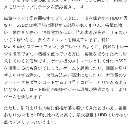
メモリーチップにデータを読み書きします。
磁気ヘッドで高速回転するプラッタにデータを保存するHDDと異
なり、SSDには物理的に駆動する部品がありません。衝撃に強
い、動作音が静か、消費電力が低い、読み書きが高速、サイズが
小さく軽いなど、多くのメリットを備えています。特に、
MacBookやスマートフォン、タブレットのように、内蔵ストレー
ジを換装できない機器を使っている方は、容量を増やすために用
意しておくと便利です。ゲーム機のストレージとして外付けSSD
を活用するのも良いでしょう。ゲームを起動したり、画面を切り
替えたりする際のデータ読み込みが高速になったり、大容量のソ
フトデータをダウンロードするより早くコピーしたりできるよう
になるため、ロード時間の短縮やゲーム環境が快適になり、より
ゲームを楽しめます。
ただし、以前よりも大幅に価格が落ち着いてきたとはいえ、容量
あたりの単価はHDDに比べると高く、最大容量もHDDより小さい
点はデメリットといえます。