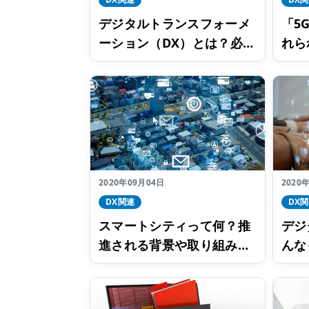
デジタルトランスフォーメ
「5
ーション（DX）とは？必要
れら
性や導入のための課題を解
ル5
説
2020年09月04日
2020
DX関連
DX
スマートシティって何？推
デジ
進される背景や取り組みの
んな
事例をご紹介
ット