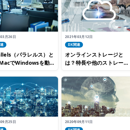
年03月26日
2021年03月12日
関連
DX関連
allels（パラレルス）と
オンラインストレージと
MacでWindowsを動
は？特長や他のストレージ
るツールを活用しよう
との違いを解説
年09月25日
2020年09月11日
関連
DX関連