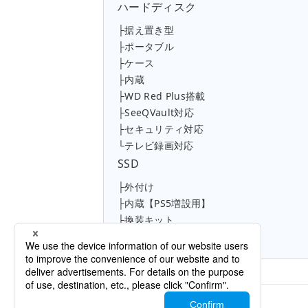
ハードディスク
├据え置き型
├ポータブル
├ケース
├内蔵
├WD Red Plus搭載
├SeeQVault対応
├セキュリティ対応
└テレビ録画対応
SSD
├外付け
├内蔵【PS5増設用】
├換装キット
└ケース