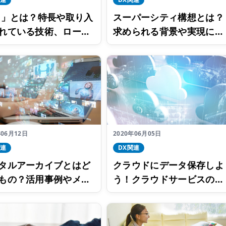
G」とは？特長や取り入
スーパーシティ構想とは？
れている技術、ローカ
求められる背景や実現に向
Gについても解説
けた課題を解説
年06月12日
2020年06月05日
関連
DX関連
タルアーカイブとはど
クラウドにデータ保存しよ
もの？活用事例やメリ
う！クラウドサービスの基
は
本的な仕組みやメリットに
ついて解説