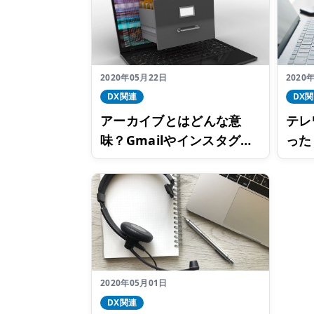
2020年05月22日
2020
DX関連
DX
アーカイブとはどんな意
テレ
味？Gmailやインスタグラ
った
ムなどでの機能と併せてご
クト
紹介
トー
回】
2020年05月01日
DX関連