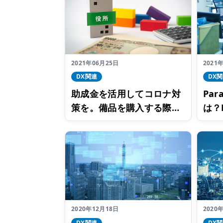
2021年06月25日
2021
DX関連
DX
助成金を活用してコロナ対
Par
策を。備品を購入する際に
は？
使える助成金事業の一例
かせ
2020年12月18日
2020
DX関連
DX