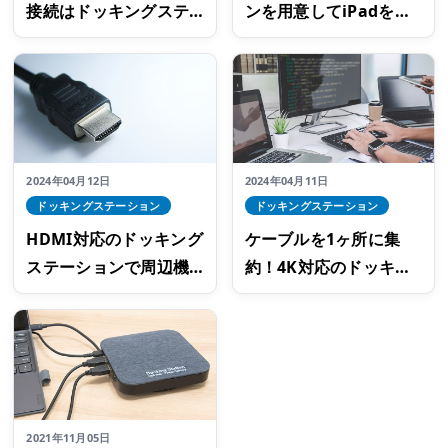
接続はドッキングステ
ンを用意してiPadを快
ーションで行おう！選
適に使おう！使いやす
び方のポイントは？
いおすすめ製品の特長
2024年04月12日
2024年04月11日
ドッキングステーション
ドッキングステーション
HDMI対応のドッキング
ケーブルを1ヶ所に集
ステーションで周辺機
約！4K対応のドッキン
器を一括管理！
グステーションで作業
環境を整えよう
2021年11月05日