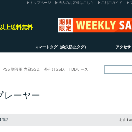
トップページ
法人のお客様はこちら
ご利用ガイド
込)以上送料無料
スマートタグ（紛失防止タグ）
アクセサ
PS5 増設用 内蔵SSD
外付けSSD
HDDケース
プレーヤー
3
商品