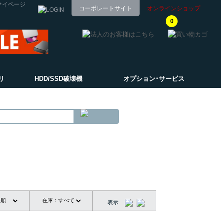
マイページ
コーポレートサイト
オンラインショップ
0
リ
HDD/SSD破壊機
オプション･サービス
表示