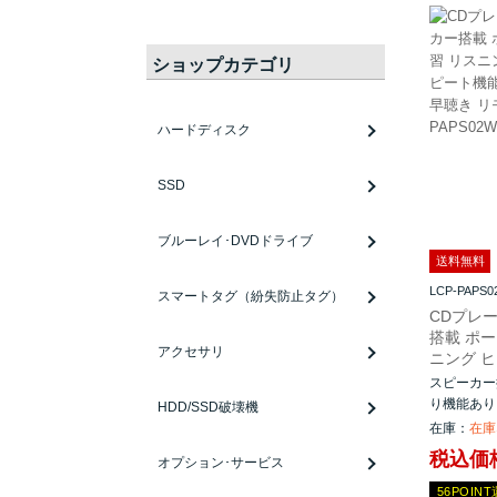
ショップカテゴリ
ハードディスク
SSD
ブルーレイ･DVDドライブ
送料無料
LCP-PAPS
スマートタグ（紛失防止タグ）
CDプレ
搭載 ポー
アクセサリ
ニング 
スピーカー
り機能あり
HDD/SSD破壊機
在庫：
在庫
税込価格
オプション･サービス
56POIN