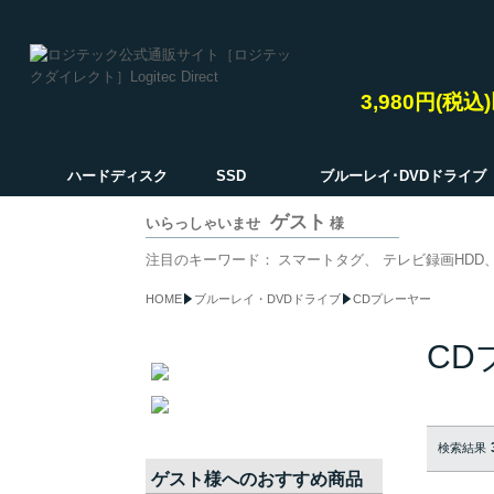
3,980円(税
ハードディスク
SSD
ブルーレイ･DVDドライブ
ゲスト
いらっしゃいませ
様
注目のキーワード：
スマートタグ
テレビ録画HDD
HOME
ブルーレイ・DVDドライブ
CDプレーヤー
CD
検索結果
ゲスト
様へのおすすめ商品