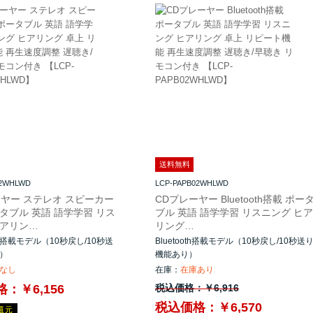
送料無料
02WHLWD
LCP-PAPB02WHLWD
ーヤー ステレオ スピーカー
CDプレーヤー Bluetooth搭載 ポー
タブル 英語 語学学習 リス
ブル 英語 語学学習 リスニング ヒア
ヒアリン…
リング…
搭載モデル（10秒戻し/10秒送
Bluetooth搭載モデル（10秒戻し/10秒送
）
機能あり）
なし
在庫：
在庫あり
：￥6,156
￥6,916
税込価格：
税込価格：￥6,570
T還元