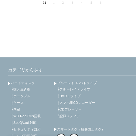
カテゴリから探す
ハードディスク
ブルーレイ･DVDドライブ
├据え置き型
├ブルーレイドライブ
├ポータブル
├DVDドライブ
├ケース
├スマホ用CDレコーダー
├内蔵
├CDプレーヤー
├WD Red Plus搭載
└記録メディア
├SeeQVault対応
├セキュリティ対応
スマートタグ（紛失防止タグ）