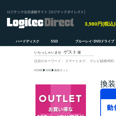
3,980円(税
ハードディスク
SSD
ブルーレイ･DVDドライブ
ゲスト
いらっしゃいませ
様
注目のキーワード：
スマートタグ
テレビ録画HDD
HOME
SSD
換装キット
換