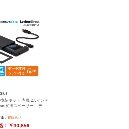
0KU3
B 換装キット 内蔵 2.5インチ
.5mm変換スペーサー + デ
在庫：
在庫あり
：￥30,856