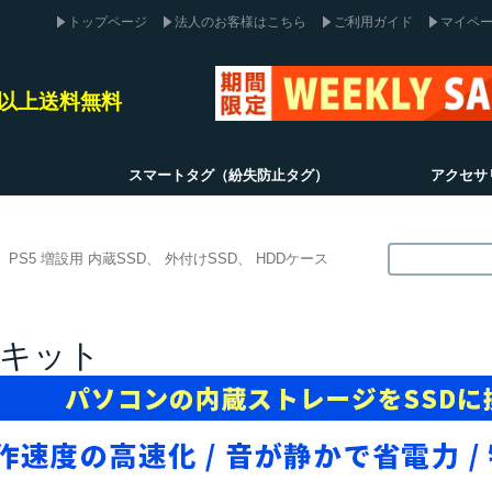
トップページ
法人のお客様はこちら
ご利用ガイド
マイペ
込)以上送料無料
スマートタグ（紛失防止タグ）
アクセサ
PS5 増設用 内蔵SSD
外付けSSD
HDDケース
装キット