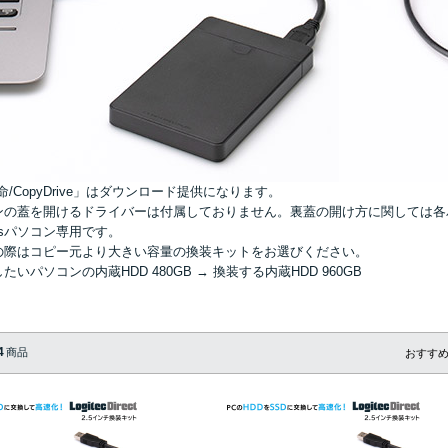
命/CopyDrive」はダウンロード提供になります。
ンの蓋を開けるドライバーは付属しておりません。裏蓋の開け方に関しては各
owsパソコン専用です。
の際はコピー元より大きい容量の換装キットをお選びください。
たいパソコンの内蔵HDD 480GB → 換装する内蔵HDD 960GB
4
商品