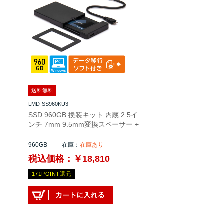
送料無料
LMD-SS960KU3
SSD 960GB 換装キット 内蔵 2.5イ
ンチ 7mm 9.5mm変換スペーサー +
…
960GB
在庫：
在庫あり
税込価格：￥18,810
171POINT還元