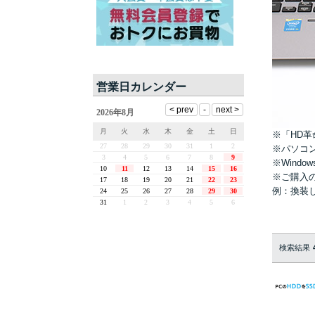
営業日カレンダー
※「HD革
※パソコ
※Wind
※ご購入
例：換装し
検索結果