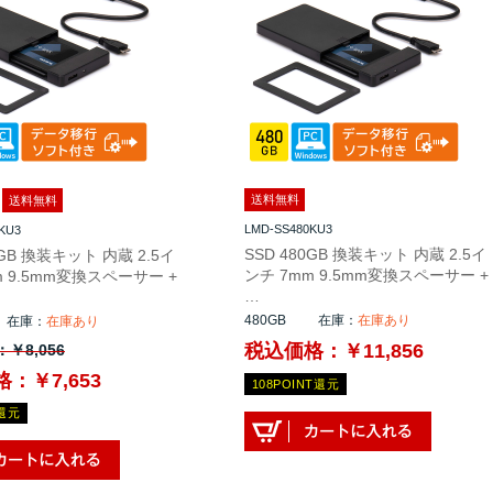
送料無料
送料無料
LMD-SS480KU3
KU3
SSD 480GB 換装キット 内蔵 2.5イ
0GB 換装キット 内蔵 2.5イ
ンチ 7mm 9.5mm変換スペーサー +
m 9.5mm変換スペーサー +
…
480GB
在庫：
在庫あり
在庫：
在庫あり
税込価格：￥11,856
￥8,056
：
：￥7,653
108POINT還元
T還元