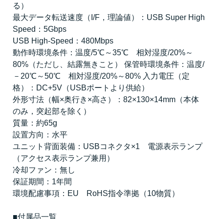
る）
最大データ転送速度（I/F，理論値）：USB Super High
Speed：5Gbps
USB High-Speed：480Mbps
動作時環境条件：温度/5℃～35℃ 相対湿度/20%～
80%（ただし、結露無きこと） 保管時環境条件：温度/
－20℃～50℃ 相対湿度/20%～80% 入力電圧（定
格）：DC+5V（USBポートより供給）
外形寸法（幅×奥行き×高さ）：82×130×14mm（本体
のみ，突起部を除く）
質量：約65g
設置方向：水平
ユニット背面装備：USBコネクタ×1 電源表示ランプ
（アクセス表示ランプ兼用）
冷却ファン：無し
保証期間：1年間
環境配慮事項：EU RoHS指令準拠（10物質）
■付属品一覧