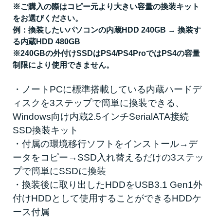
※ご購入の際はコピー元より大きい容量の換装キット
をお選びください。
例：換装したいパソコンの内蔵HDD 240GB → 換装す
る内蔵HDD 480GB
※240GBの外付けSSDはPS4/PS4ProではPS4の容量
制限により使用できません。
・ノートPCに標準搭載している内蔵ハードデ
ィスクを3ステップで簡単に換装できる、
Windows向け内蔵2.5インチSerialATA接続
SSD換装キット
・付属の環境移行ソフトをインストール→デ
ータをコピー→SSD入れ替えるだけの3ステッ
プで簡単にSSDに換装
・換装後に取り出したHDDをUSB3.1 Gen1外
付けHDDとして使用することができるHDDケ
ース付属