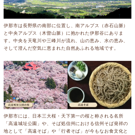
伊那市は長野県の南部に位置し、南アルプス（赤石山脈）
と中央アルプス（木曽山脈）に抱かれた伊那谷にありま
す。中央を天竜川や三峰川が流れ、山の恵み、水の恵み、
そして澄んだ空気に恵まれた自然あふれる地域です。
伊那市には、日本三大桜・天下第一の桜と称される名所
「高遠城址公園」や、そば処信州における信州そば発祥の
地として「高遠そば」や「行者そば」が今もなお食文化と