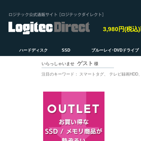
3,980円(税
ハードディスク
SSD
ブルーレイ･DVDドライブ
ゲスト
いらっしゃいませ
様
注目のキーワード：
スマートタグ
テレビ録画HDD