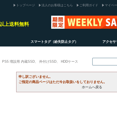
トップページ
法人のお客様はこちら
ご利用ガイド
マイペ
込)以上送料無料
スマートタグ（紛失防止タグ）
アクセサ
PS5 増設用 内蔵SSD
外付けSSD
HDDケース
申し訳ございません。
ご指定の商品ページはただ今お取扱いをしておりません。
ホームへ戻る