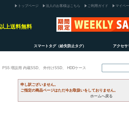
トップページ
法人のお客様はこちら
ご利用ガイド
マイペ
込)以上送料無料
スマートタグ（紛失防止タグ）
アクセサ
PS5 増設用 内蔵SSD
外付けSSD
HDDケース
申し訳ございません。
ご指定の商品ページはただ今お取扱いをしておりません。
ホームへ戻る