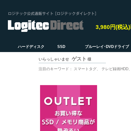
3,980円(税
ハードディスク
SSD
ブルーレイ･DVDドライブ
ゲスト
いらっしゃいませ
様
注目のキーワード：
スマートタグ
テレビ録画HDD