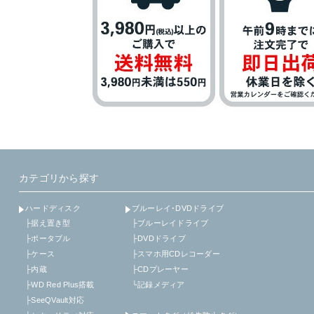
カテゴリから探す
ハードディスク
ブルーレイ･DVDドライブ
├据え置き型
├ブルーレイドライブ
├ポータブル
├DVDドライブ
├ケース
├スマホ用CDレコーダー
├内蔵
├CDプレーヤー
├WD Red Plus搭載
└記録メディア
├SeeQVault対応