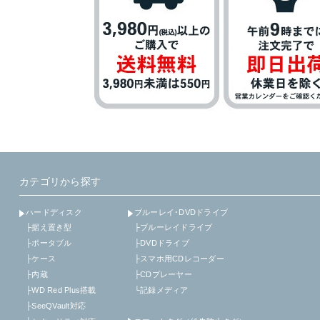
カテゴリから探す
ハードディスク
ブルーレイ･DVDドライブ
├据え置き型
├ブルーレイドライブ
├ポータブル
├DVDドライブ
├ケース
├スマホ用CDレコーダー
├内蔵
├CDプレーヤー
├WD Red Plus搭載
└記録メディア
├SeeQVault対応