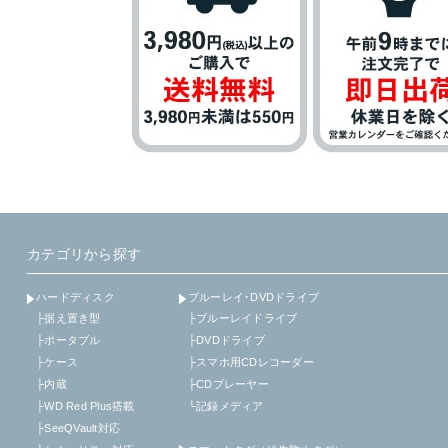
カテゴリから探す
ハードディスク
ブルーレイ･DVDドライブ
├据え置き型
├ブルーレイドライブ
├ポータブル
├DVDドライブ
├ケース
├スマホ用CDレコーダー
├内蔵
├CDプレーヤー
├WD Red Plus搭載
└記録メディア
├SeeQVault対応