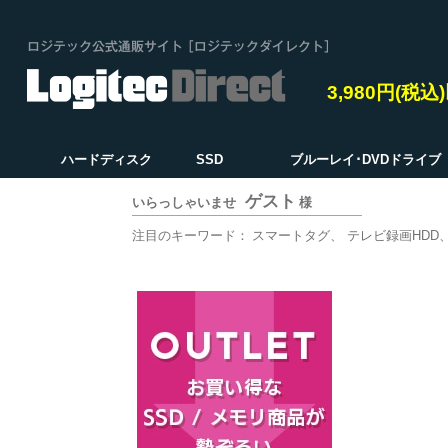
3,980円(税
ハードディスク
SSD
ブルーレイ･DVDドライブ
ゲスト
いらっしゃいませ
様
注目のキーワード：
スマートタグ
テレビ録画HDD