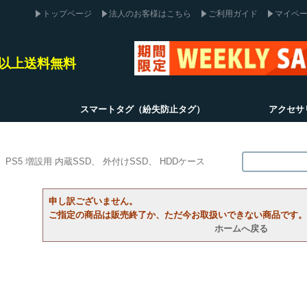
トップページ
法人のお客様はこちら
ご利用ガイド
マイペ
込)以上送料無料
スマートタグ（紛失防止タグ）
アクセサ
PS5 増設用 内蔵SSD
外付けSSD
HDDケース
申し訳ございません。
ご指定の商品は販売終了か、ただ今お取扱いできない商品です。
ホームへ戻る