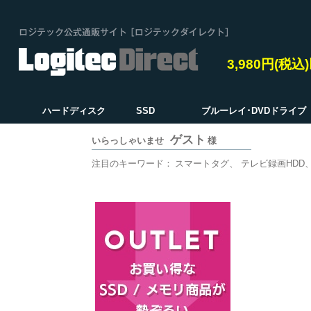
3,980円(税
ハードディスク
SSD
ブルーレイ･DVDドライブ
ゲスト
いらっしゃいませ
様
注目のキーワード：
スマートタグ
テレビ録画HDD