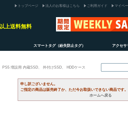
トップページ
法人のお客様はこちら
ご利用ガイド
マイペ
込)以上送料無料
スマートタグ（紛失防止タグ）
アクセサ
PS5 増設用 内蔵SSD
外付けSSD
HDDケース
申し訳ございません。
ご指定の商品は販売終了か、ただ今お取扱いできない商品です。
ホームへ戻る