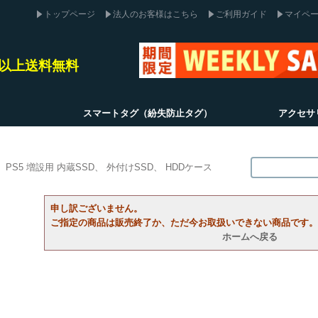
トップページ
法人のお客様はこちら
ご利用ガイド
マイペ
込)以上送料無料
スマートタグ（紛失防止タグ）
アクセサ
PS5 増設用 内蔵SSD
外付けSSD
HDDケース
申し訳ございません。
ご指定の商品は販売終了か、ただ今お取扱いできない商品です。
ホームへ戻る