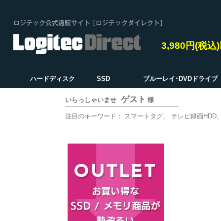
3,980円(税
ハードディスク
SSD
ブルーレイ･DVDドライブ
ゲスト
いらっしゃいませ
様
注目のキーワード：
スマートタグ
テレビ録画HDD