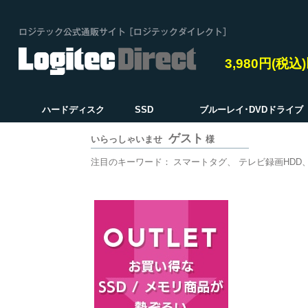
3,980円(税
ハードディスク
SSD
ブルーレイ･DVDドライブ
ゲスト
いらっしゃいませ
様
注目のキーワード：
スマートタグ
テレビ録画HDD