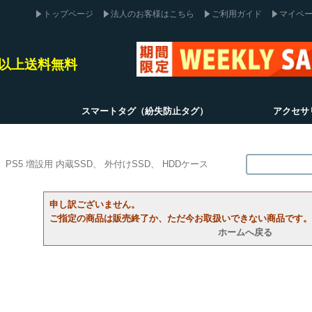
トップページ
法人のお客様はこちら
ご利用ガイド
マイペ
込)以上送料無料
スマートタグ（紛失防止タグ）
アクセサ
PS5 増設用 内蔵SSD
外付けSSD
HDDケース
申し訳ございません。
ご指定の商品は販売終了か、ただ今お取扱いできない商品です。
ホームへ戻る