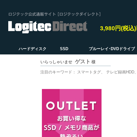
3,980円(税
ハードディスク
SSD
ブルーレイ･DVDドライブ
ゲスト
いらっしゃいませ
様
注目のキーワード：
スマートタグ
テレビ録画HDD