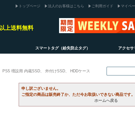
トップページ
法人のお客様はこちら
ご利用ガイド
マイペ
込)以上送料無料
スマートタグ（紛失防止タグ）
アクセサ
PS5 増設用 内蔵SSD
外付けSSD
HDDケース
申し訳ございません。
ご指定の商品は販売終了か、ただ今お取扱いできない商品です。
ホームへ戻る