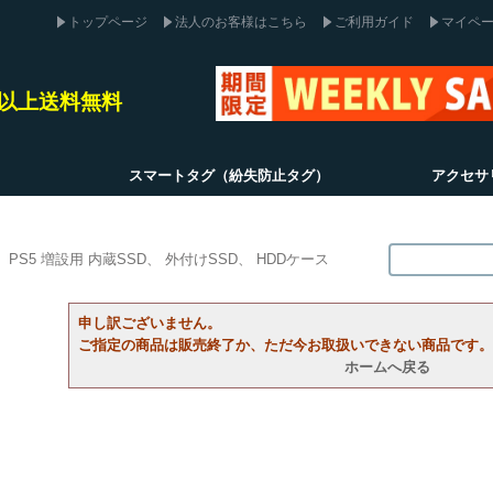
トップページ
法人のお客様はこちら
ご利用ガイド
マイペ
込)以上送料無料
スマートタグ（紛失防止タグ）
アクセサ
PS5 増設用 内蔵SSD
外付けSSD
HDDケース
申し訳ございません。
ご指定の商品は販売終了か、ただ今お取扱いできない商品です。
ホームへ戻る