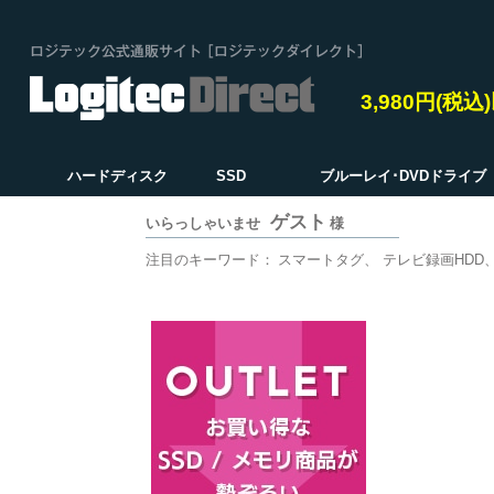
3,980円(税
ハードディスク
SSD
ブルーレイ･DVDドライブ
ゲスト
いらっしゃいませ
様
注目のキーワード：
スマートタグ
テレビ録画HDD