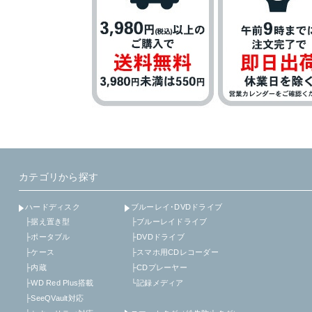
カテゴリから探す
ハードディスク
ブルーレイ･DVDドライブ
├据え置き型
├ブルーレイドライブ
├ポータブル
├DVDドライブ
├ケース
├スマホ用CDレコーダー
├内蔵
├CDプレーヤー
├WD Red Plus搭載
└記録メディア
├SeeQVault対応