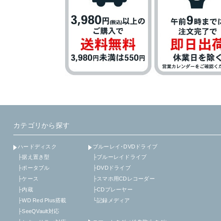
カテゴリから探す
ハードディスク
ブルーレイ･DVDドライブ
├据え置き型
├ブルーレイドライブ
├ポータブル
├DVDドライブ
├ケース
├スマホ用CDレコーダー
├内蔵
├CDプレーヤー
├WD Red Plus搭載
└記録メディア
├SeeQVault対応