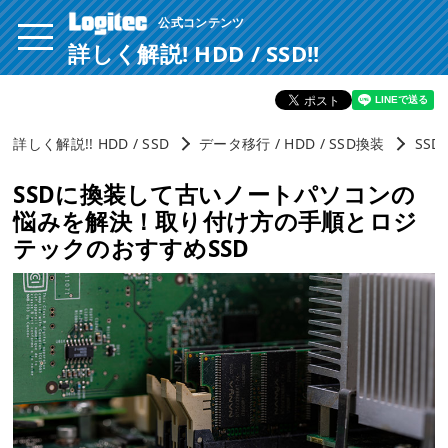
公式コンテンツ
ページ内を移動するためのリンクです。
サイト内の主なカテゴリメニューへ移動します
詳しく解説! HDD / SSD!!
このページの本文へ移動します
詳しく解説!! HDD / SSD
データ移行 / HDD / SSD換装
SS
SSDに換装して古いノートパソコンの
悩みを解決！取り付け方の手順とロジ
テックのおすすめSSD