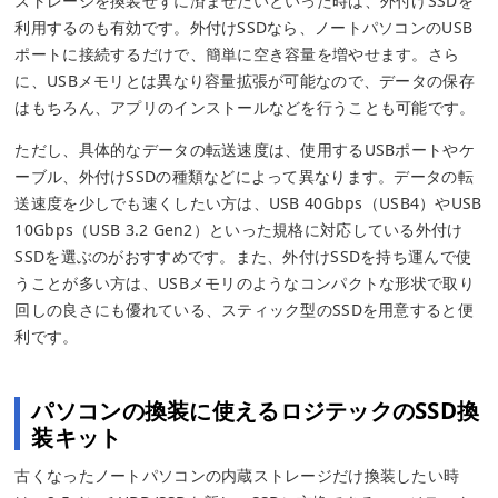
ストレージを換装せずに済ませたいといった時は、外付けSSDを
利用するのも有効です。外付けSSDなら、ノートパソコンのUSB
ポートに接続するだけで、簡単に空き容量を増やせます。さら
に、USBメモリとは異なり容量拡張が可能なので、データの保存
はもちろん、アプリのインストールなどを行うことも可能です。
ただし、具体的なデータの転送速度は、使用するUSBポートやケ
ーブル、外付けSSDの種類などによって異なります。データの転
送速度を少しでも速くしたい方は、USB 40Gbps（USB4）やUSB
10Gbps（USB 3.2 Gen2）といった規格に対応している外付け
SSDを選ぶのがおすすめです。また、外付けSSDを持ち運んで使
うことが多い方は、USBメモリのようなコンパクトな形状で取り
回しの良さにも優れている、スティック型のSSDを用意すると便
利です。
パソコンの換装に使えるロジテックのSSD換
装キット
古くなったノートパソコンの内蔵ストレージだけ換装したい時