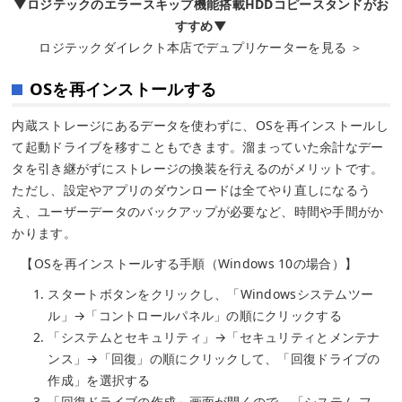
▼ロジテックのエラースキップ機能搭載HDDコピースタンドがお
すすめ▼
ロジテックダイレクト本店でデュプリケーターを見る ＞
OSを再インストールする
内蔵ストレージにあるデータを使わずに、OSを再インストールし
て起動ドライブを移すこともできます。溜まっていた余計なデー
タを引き継がずにストレージの換装を行えるのがメリットです。
ただし、設定やアプリのダウンロードは全てやり直しになるう
え、ユーザーデータのバックアップが必要など、時間や手間がか
かります。
【OSを再インストールする手順（Windows 10の場合）】
スタートボタンをクリックし、「Windowsシステムツー
ル」→「コントロールパネル」の順にクリックする
「システムとセキュリティ」→「セキュリティとメンテナ
ンス」→「回復」の順にクリックして、「回復ドライブの
作成」を選択する
「回復ドライブの作成」画面が開くので、「システム フ