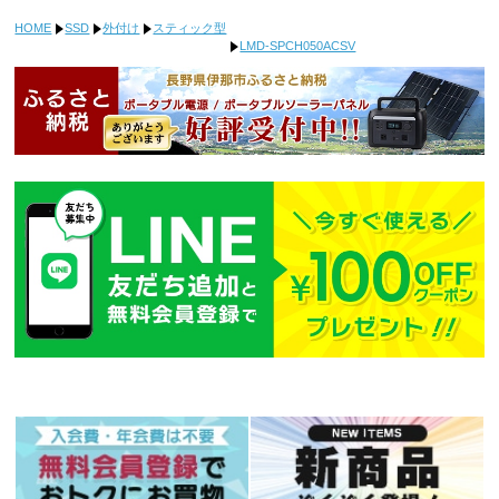
HOME
SSD
外付け
スティック型
LMD-SPCH050ACSV