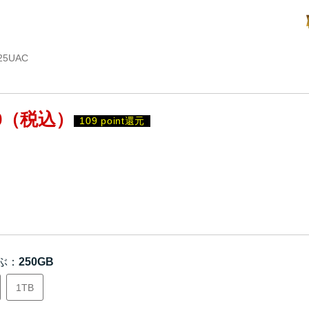
25UAC
0
（税込）
109 point還元
ぶ：
250GB
1TB