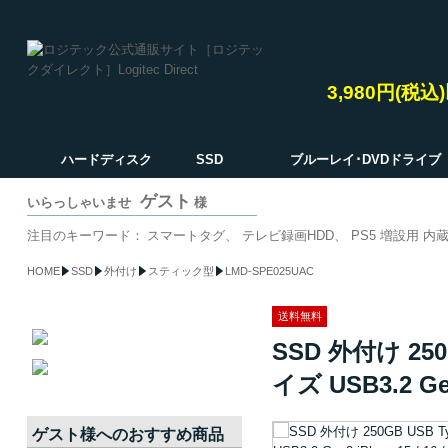
3,980円(税
ハードディスク
SSD
ブルーレイ･DVDドライブ
ゲスト
いらっしゃいませ
様
注目のキーワード：
スマートタグ
テレビ録画HDD
PS5 増設用 内蔵
HOME
SSD
外付け
スティック型
LMD-SPE025UAC
送料無料
SSD 外付け 25
イズ USB3.2 Ge
ゲスト
様へのおすすめ商品