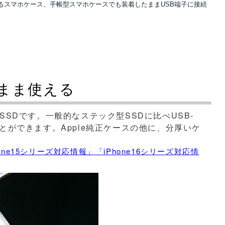
スや、厚みのあるスマホケース、手帳型スマホケースでも装着したままUSB端子に接続