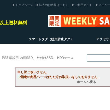
トップページ
法人のお客様はこちら
ご利用ガイド
マイペ
込)以上送料無料
スマートタグ（紛失防止タグ）
アクセサ
PS5 増設用 内蔵SSD
外付けSSD
HDDケース
申し訳ございません。
ご指定の商品ページはただ今お取扱いをしておりません。
ホームへ戻る