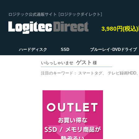
3,980円(税
ハードディスク
SSD
ブルーレイ･DVDドライブ
ゲスト
いらっしゃいませ
様
注目のキーワード：
スマートタグ
テレビ録画HDD