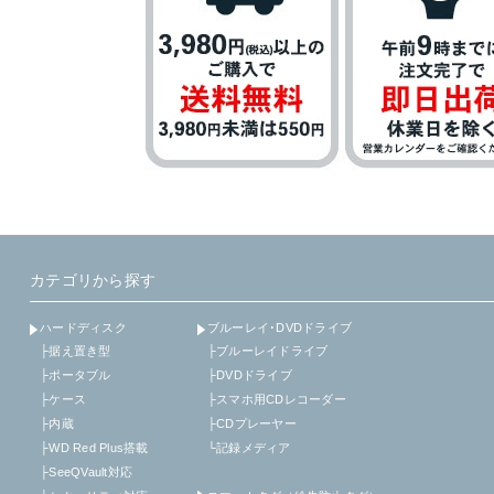
カテゴリから探す
ハードディスク
ブルーレイ･DVDドライブ
├据え置き型
├ブルーレイドライブ
├ポータブル
├DVDドライブ
├ケース
├スマホ用CDレコーダー
├内蔵
├CDプレーヤー
├WD Red Plus搭載
└記録メディア
├SeeQVault対応