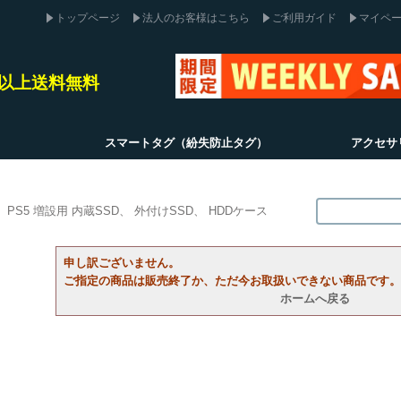
トップページ
法人のお客様はこちら
ご利用ガイド
マイペ
込)以上送料無料
スマートタグ（紛失防止タグ）
アクセサ
PS5 増設用 内蔵SSD
外付けSSD
HDDケース
申し訳ございません。
ご指定の商品は販売終了か、ただ今お取扱いできない商品です。
ホームへ戻る