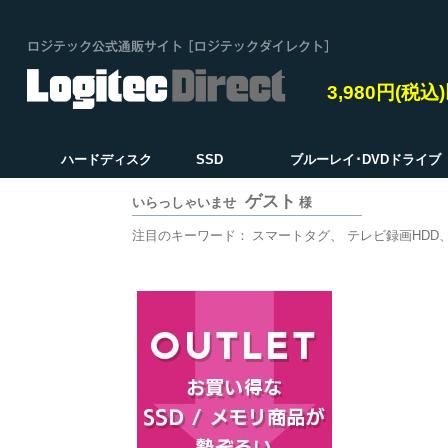
3,980円(税
ハードディスク
SSD
ブルーレイ･DVDドライブ
ゲスト
いらっしゃいませ
様
注目のキーワード：
スマートタグ
テレビ録画HDD