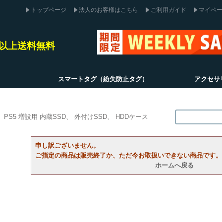
トップページ
法人のお客様はこちら
ご利用ガイド
マイペ
込)以上送料無料
スマートタグ（紛失防止タグ）
アクセサ
PS5 増設用 内蔵SSD
外付けSSD
HDDケース
申し訳ございません。
ご指定の商品は販売終了か、ただ今お取扱いできない商品です。
ホームへ戻る