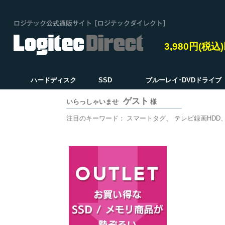
3,980円(税
ハードディスク
SSD
ブルーレイ･DVDドライブ
ゲスト
いらっしゃいませ
様
注目のキーワード：
スマートタグ
テレビ録画HDD