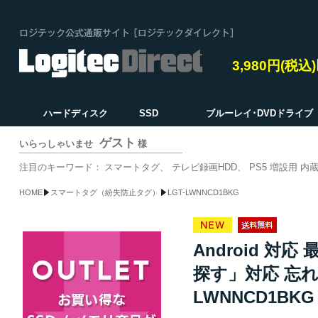
3,980円(税
ハードディスク
SSD
ブルーレイ･DVDドライブ
ゲスト
いらっしゃいませ
様
注目のキーワード：
スマートタグ
テレビ録画HDD
PS5 増設用 内蔵
HOME
スマートタグ（紛失防止タグ）
LGT-LWNNCD1BKG
Android 対
探す」対応 忘れ
LWNNCD1BKG