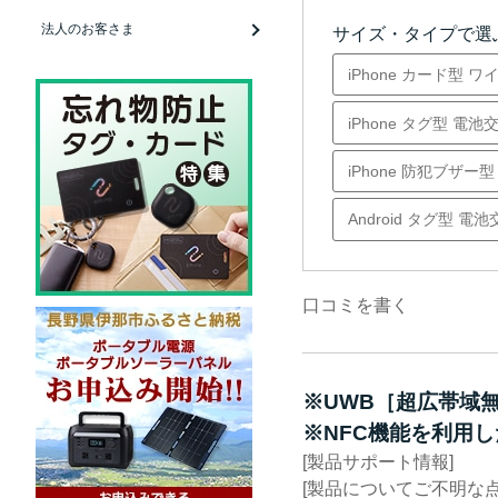
法人のお客さま
サイズ・タイプで選
iPhone カード型 
iPhone タグ型 
iPhone 防犯ブザー型 
Android タグ型 電
口コミを書く
※UWB［超広帯域無線
※NFC機能を利用
[製品サポート情報]
[製品についてご不明な