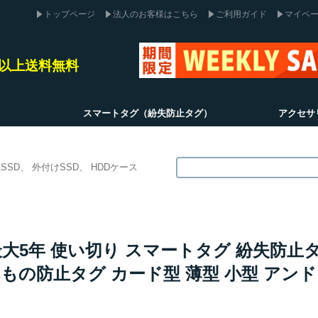
トップページ
法人のお客様はこちら
ご利用ガイド
マイペ
込)以上送料無料
スマートタグ（紛失防止タグ）
アクセサ
SSD
外付けSSD
HDDケース
応 最大5年 使い切り スマートタグ 紛失防止
もの防止タグ カード型 薄型 小型 アンドロイ