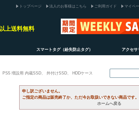
トップページ
法人のお客様はこちら
ご利用ガイド
マイペ
込)以上送料無料
スマートタグ（紛失防止タグ）
アクセサ
PS5 増設用 内蔵SSD
外付けSSD
HDDケース
申し訳ございません。
ご指定の商品は販売終了か、ただ今お取扱いできない商品です。
ホームへ戻る