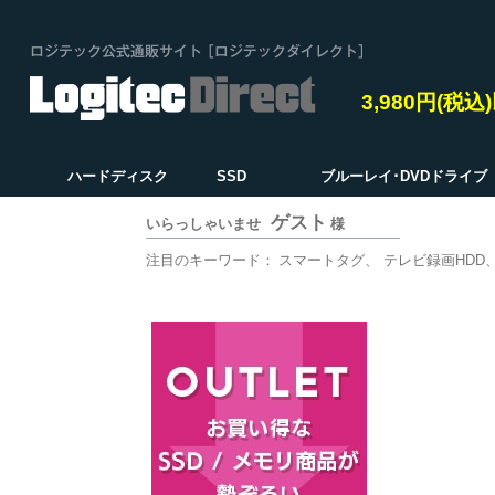
3,980円(税
ハードディスク
SSD
ブルーレイ･DVDドライブ
ゲスト
いらっしゃいませ
様
注目のキーワード：
スマートタグ
テレビ録画HDD