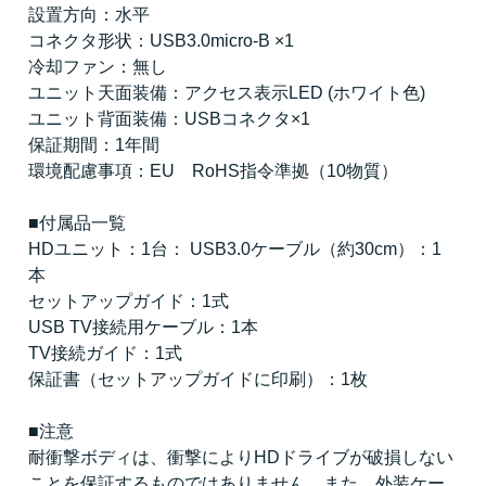
設置方向：水平
コネクタ形状：USB3.0micro-B ×1
冷却ファン：無し
ユニット天面装備：アクセス表示LED (ホワイト色)
ユニット背面装備：USBコネクタ×1
保証期間：1年間
環境配慮事項：EU RoHS指令準拠（10物質）
■付属品一覧
HDユニット：1台： USB3.0ケーブル（約30cm）：1
本
セットアップガイド：1式
USB TV接続用ケーブル：1本
TV接続ガイド：1式
保証書（セットアップガイドに印刷）：1枚
■注意
耐衝撃ボディは、衝撃によりHDドライブが破損しない
ことを保証するものではありません。また、外装ケー