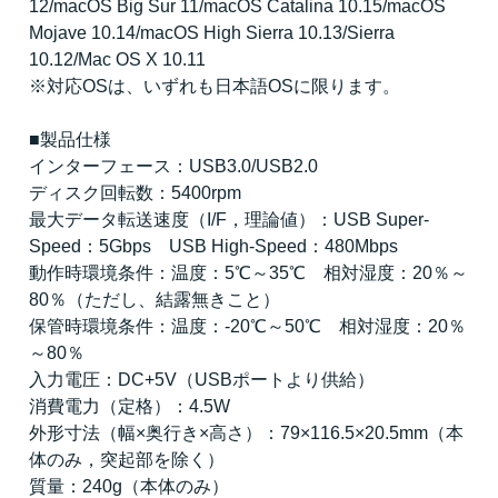
12/macOS Big Sur 11/macOS Catalina 10.15/macOS
Mojave 10.14/macOS High Sierra 10.13/Sierra
10.12/Mac OS X 10.11
※対応OSは、いずれも日本語OSに限ります。
■製品仕様
インターフェース：USB3.0/USB2.0
ディスク回転数：5400rpm
最大データ転送速度（I/F，理論値）：USB Super-
Speed：5Gbps USB High-Speed：480Mbps
動作時環境条件：温度：5℃～35℃ 相対湿度：20％～
80％（ただし、結露無きこと）
保管時環境条件：温度：-20℃～50℃ 相対湿度：20％
～80％
入力電圧：DC+5V（USBポートより供給）
消費電力（定格）：4.5W
外形寸法（幅×奥行き×高さ）：79×116.5×20.5mm（本
体のみ，突起部を除く）
質量：240g（本体のみ）