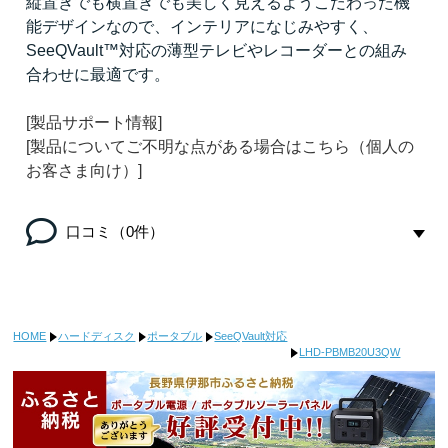
縦置きでも横置きでも美しく見えるようこだわった機
能デザインなので、インテリアになじみやすく、
SeeQVault™対応の薄型テレビやレコーダーとの組み
合わせに最適です。
[製品サポート情報]
[製品についてご不明な点がある場合はこちら（個人の
お客さま向け）]
口コミ（0件）
HOME
ハードディスク
ポータブル
SeeQVault対応
LHD-PBMB20U3QW